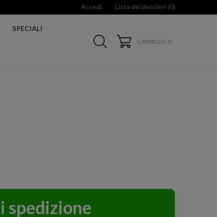
Accedi
Lista dei desideri (
0
)
SPECIALI
CARRELLO
: 0
i spedizione