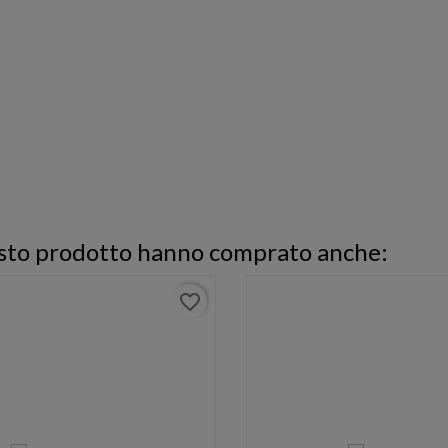
uesto prodotto hanno comprato anche:
favorite_border