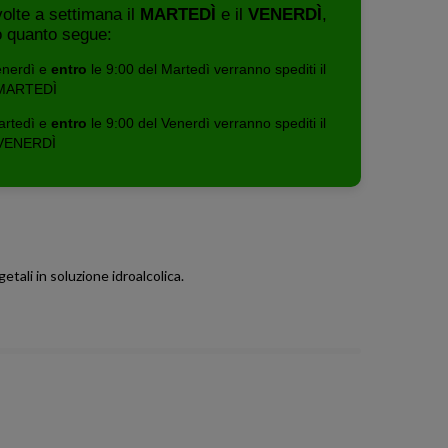
volte a settimana il
MARTEDÌ
e il
VENERDÌ
,
 quanto segue:
enerdì e
entro
le 9:00 del Martedì verranno spediti il
MARTEDÌ
artedì e
entro
le 9:00 del Venerdì verranno spediti il
VENERDÌ
getali in soluzione idroalcolica.