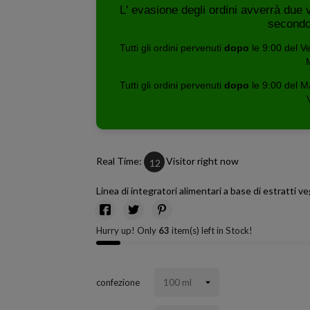
L' evasione degli ordini avverrà due 
secondo
Tutti gli ordini pervenuti
dopo
le 9:00 del V
Tutti gli ordini pervenuti
dopo
le 9:00 del M
Real Time:
Visitor right now
12
Linea di integratori alimentari a base di estratti ve
Hurry up! Only
63
item(s) left in Stock!
confezione