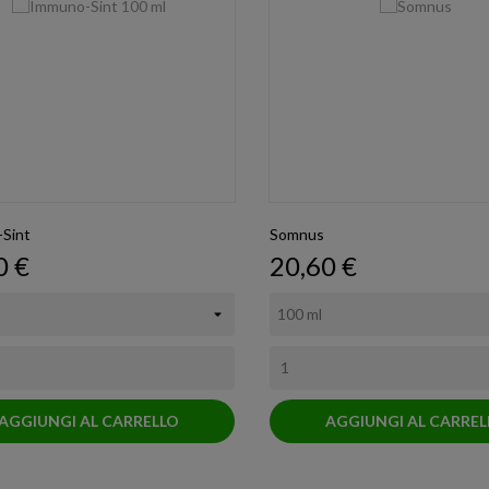
Sint
Somnus
zo
Prezzo
0 €
20,60 €
AGGIUNGI AL CARRELLO
AGGIUNGI AL CARREL