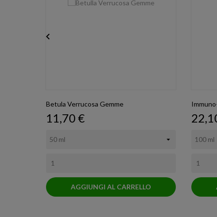

Betula Verrucosa Gemme
Immuno-
Prezzo
Prez
11,70 €
22,1
AGGIUNGI AL CARRELLO