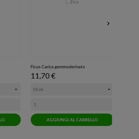

Ficus Carica gemmoderivato
Drena-S
Prezzo
Prez
11,70 €
22,1
LO
AGGIUNGI AL CARRELLO