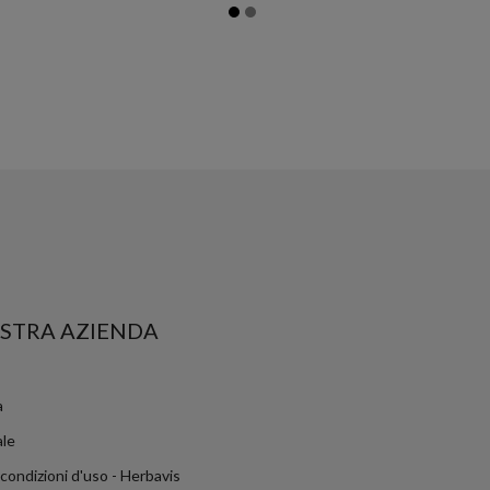
STRA AZIENDA
a
ale
 condizioni d'uso - Herbavis