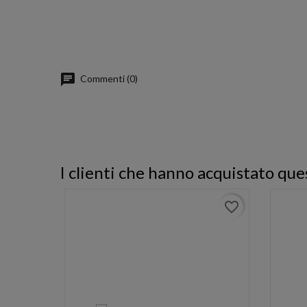
Commenti (0)
I clienti che hanno acquistato q
favorite_border