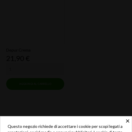
Depur Crema
Prezzo
21,90 €
AGGIUNGI AL CARRELLO
×
Questo negozio richiede di accettare i cookie per scopi legati a