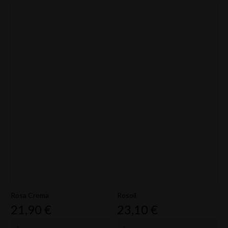
Rosa Crema
Rosoil
Prezzo
Prezzo
21,90 €
23,10 €