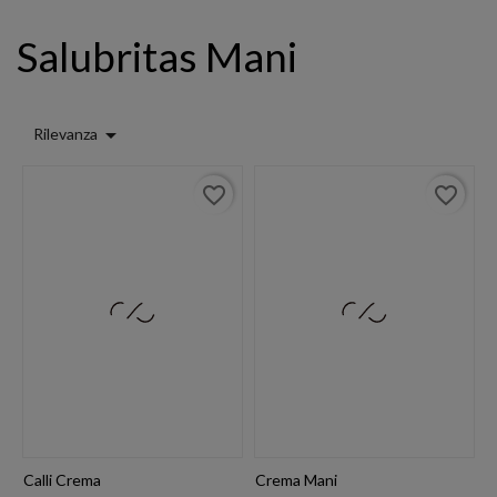
Salubritas Mani

Rilevanza
favorite_border
favorite_border
Calli Crema
Crema Mani