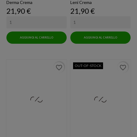
Derma Crema
Leni Crema
Prezzo
Prezzo
21,90 €
21,90 €
AGGIUNGI AL CARRELLO
AGGIUNGI AL CARRELLO
OUT-OF-STOCK
favorite_border
favorite_border