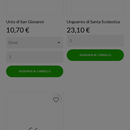
Unto di San Giovanni
Unguento di Santa Scolastica
Prezzo
Prezzo
10,70 €
23,10 €
AGGIUNGI AL CARRELLO
AGGIUNGI AL CARRELLO
favorite_border