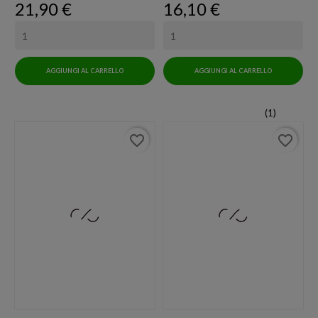
Prezzo
Prezzo
21,90 €
16,10 €
AGGIUNGI AL CARRELLO
AGGIUNGI AL CARRELLO
(1)
favorite_border
favorite_border