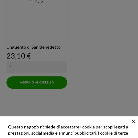
Unguento di San Benedetto
Prezzo
23,10 €
AGGIUNGI AL CARRELLO
×
Questo negozio richiede di accettare i cookie per scopi legati a
prestazioni, social media e annunci pubblicitari. I cookie di terze