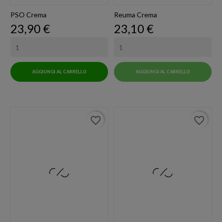
PSO Crema
Reuma Crema
Prezzo
Prezzo
23,90 €
23,10 €
AGGIUNGI AL CARRELLO
AGGIUNGI AL CARRELLO
favorite_border
favorite_border