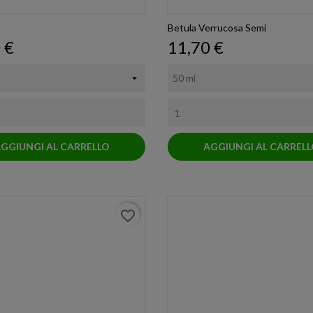
Betula Verrucosa Semi
o
Prezzo
 €
11,70 €
GGIUNGI AL CARRELLO
AGGIUNGI AL CARREL
favorite_border