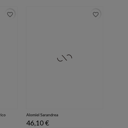
favorite_border
favorite_border
rico
Alomiel Sarandrea
Prezzo
46,10 €