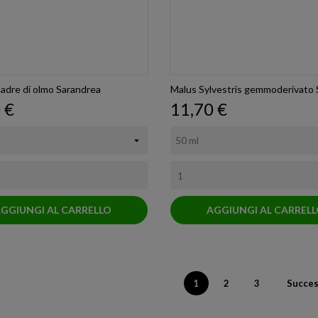
adre di olmo Sarandrea
Malus Sylvestris gemmoderivato 
o
Prezzo
 €
11,70 €
GGIUNGI AL CARRELLO
AGGIUNGI AL CARREL
1
2
3
Succes