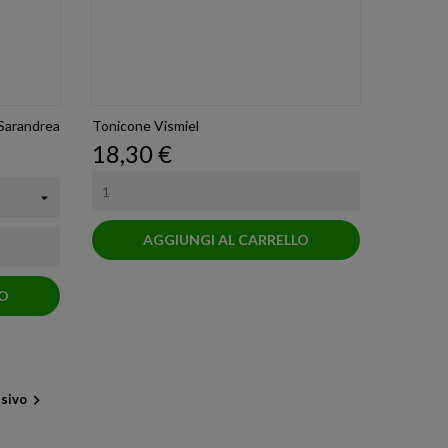
Sarandrea
Tonicone Vismiel
Prezzo
18,30 €
AGGIUNGI AL CARRELLO
LO
sivo
