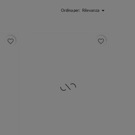

Rilevanza
Ordina per:
favorite_border
favorite_border