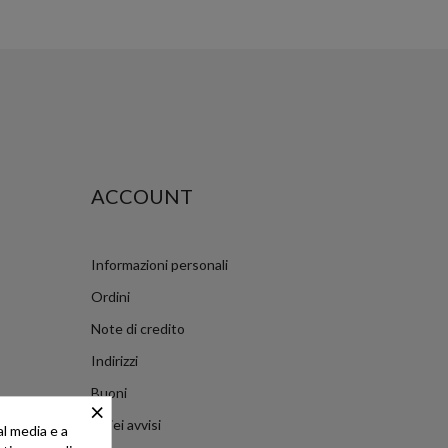
ACCOUNT
Informazioni personali
Ordini
Note di credito
Indirizzi
Buoni
×
I miei avvisi
al media e a