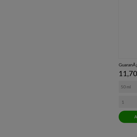
GuaranÃ
Prezz
11,70
A