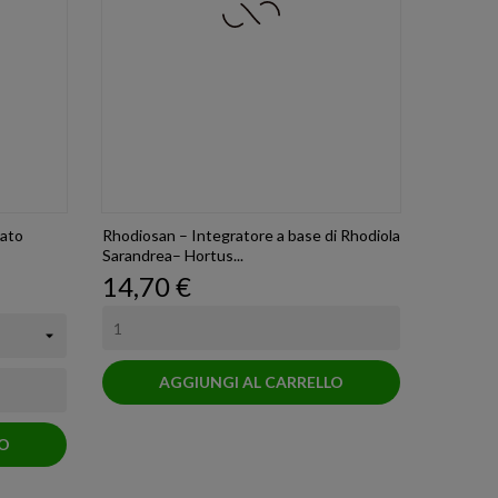
ato
Rhodiosan – Integratore a base di Rhodiola
Sarandrea– Hortus...
Prezzo
14,70 €
AGGIUNGI AL CARRELLO
LO