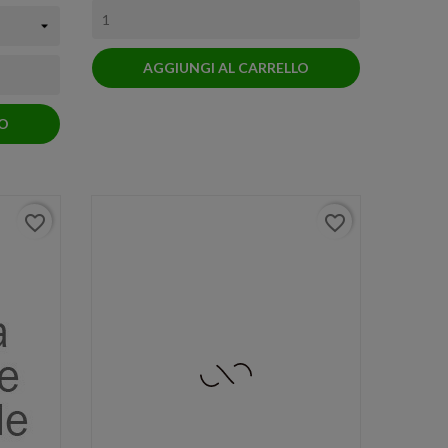
AGGIUNGI AL CARRELLO
LO
favorite_border
favorite_border