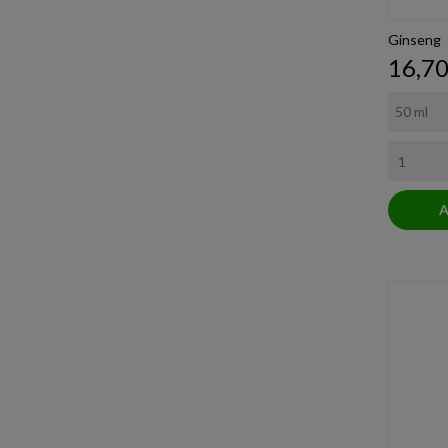
Ginseng
Prezz
16,70
A