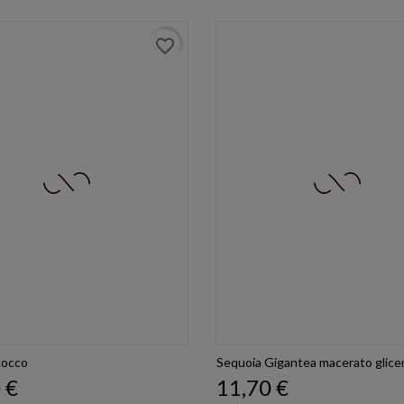
favorite_border
cocco
Sequoia Gigantea macerato glice
o
Prezzo
 €
11,70 €