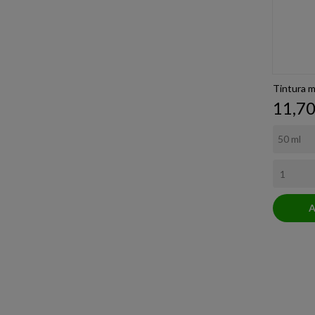
Tintura m
Prezz
11,70
A