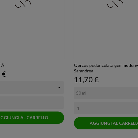
ƒÂ
Qercus pedunculata gemmoderiv
Sarandrea
o
 €
Prezzo
11,70 €
GGIUNGI AL CARRELLO
AGGIUNGI AL CARREL