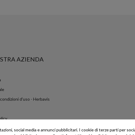
STRA AZIENDA
a
ale
 condizioni d'uso - Herbavis
licy
olicy
zioni, social media e annunci pubblicitari. I cookie di terze parti per soci