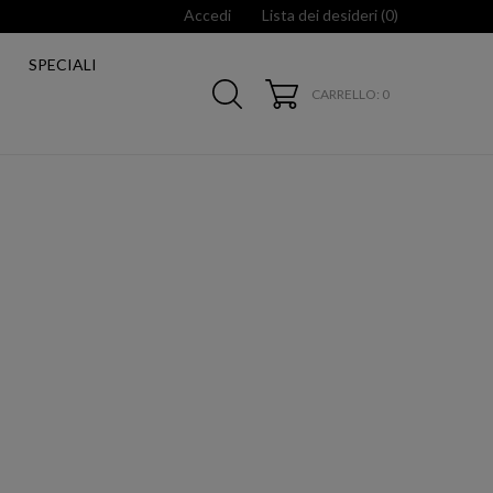
Accedi
Lista dei desideri (
0
)
SPECIALI
CARRELLO
: 0