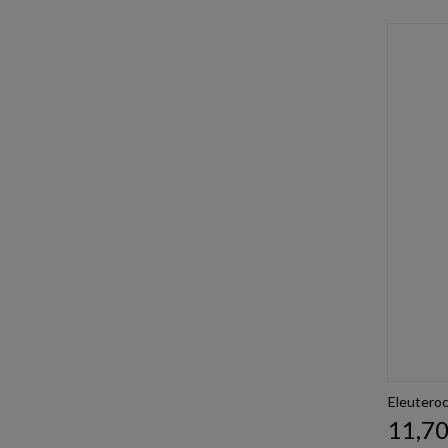
Eleutero
Prezz
11,70